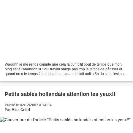
Waouhh je me rends compte que cela fait un p'tit bout de temps que mon
blog est à l'abandon!!!Et oui travail oblige pas trop le temps de pâtisser et
quand on a le temps faire des photos quand il fait nuit a 5h du soir c'est pas
forcement top top.Bon entre...
Petits sablés hollandais attention les yeux!!
Publié le 02/12/2007 à 14:04
Par
Miss Cricri