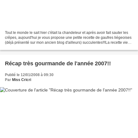
Tout le monde le sait hier c'était la chandeleur et après avoir fait sauter les
crêpes, aujourd'hui je vous propose une petite recette de gaufres liégeoises
(déjà présenté sur mon ancien blog d'ailleurs) succulentes!!!La recette vient
de chez Mimine et...
Récap très gourmande de l'année 2007!!
Publié le 12/01/2008 à 09:30
Par
Miss Cricri