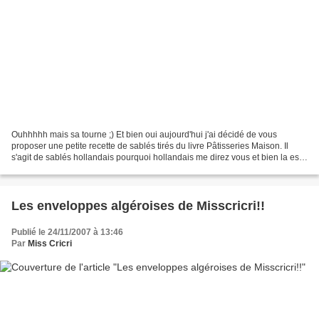
Ouhhhhh mais sa tourne ;) Et bien oui aujourd'hui j'ai décidé de vous
proposer une petite recette de sablés tirés du livre Pâtisseries Maison. Il
s'agit de sablés hollandais pourquoi hollandais me direz vous et bien la est
la question???? Je cherche encore...Bon...
Les enveloppes algéroises de Misscricri!!
Publié le 24/11/2007 à 13:46
Par
Miss Cricri