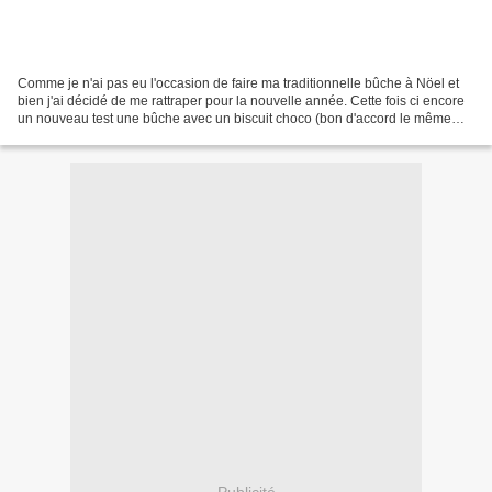
Comme je n'ai pas eu l'occasion de faire ma traditionnelle bûche à Nöel et
bien j'ai décidé de me rattraper pour la nouvelle année. Cette fois ci encore
un nouveau test une bûche avec un biscuit choco (bon d'accord le même
que l'an passé) et une crème...
Publicité