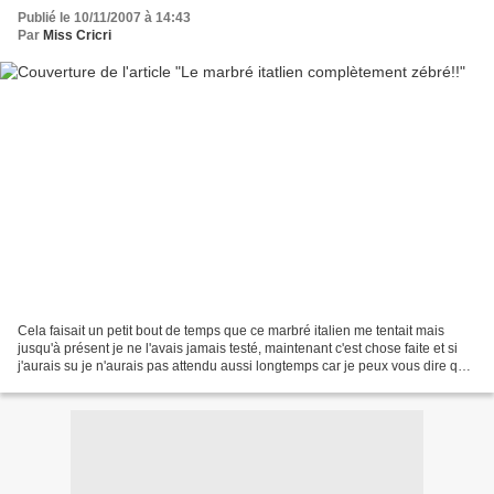
Publié le 10/11/2007 à 14:43
Par
Miss Cricri
Cela faisait un petit bout de temps que ce marbré italien me tentait mais
jusqu'à présent je ne l'avais jamais testé, maintenant c'est chose faite et si
j'aurais su je n'aurais pas attendu aussi longtemps car je peux vous dire qu'il
a plu a tout le monde!!!...