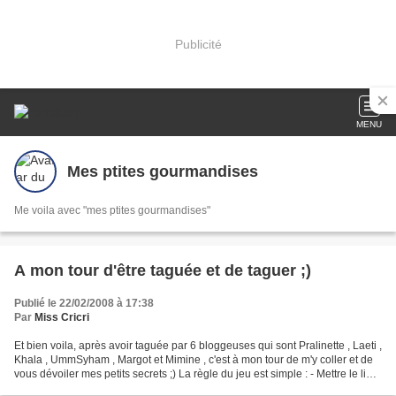
Publicité
MENU
Mes ptites gourmandises
Me voila avec "mes ptites gourmandises"
A mon tour d'être taguée et de taguer ;)
Publié le 22/02/2008 à 17:38
Par
Miss Cricri
Et bien voila, après avoir taguée par 6 bloggeuses qui sont Pralinette , Laeti ,
Khala , UmmSyham , Margot et Mimine , c'est à mon tour de m'y coller et de
vous dévoiler mes petits secrets ;) La règle du jeu est simple : - Mettre le lien
de la personne...