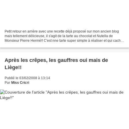
Petit retour en arrière avec une recette déjà proposé sur mon ancien blog
mais tellement délicieuse, il s'agit de la tarte au chocolat et Nutella de
Monsieur Pierre Hermé!! C'est nne tarte super simple à réaliser et qui cache
sous sa crème onctueuse,...
Après les crêpes, les gauffres oui mais de
Liège!!
Publié le 03/02/2008 à 13:14
Par
Miss Cricri