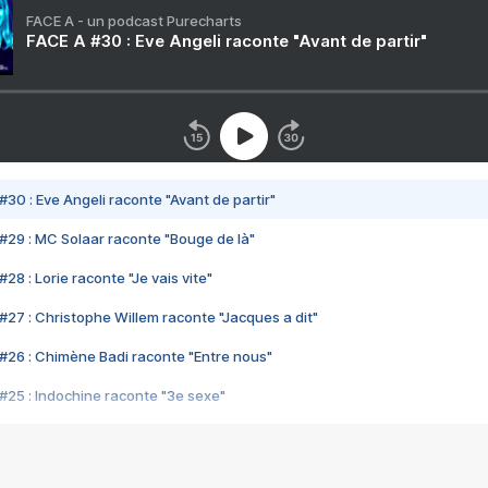
FACE A - un podcast Purecharts
FACE A #30 : Eve Angeli raconte "Avant de partir"
#30 : Eve Angeli raconte "Avant de partir"
#29 : MC Solaar raconte "Bouge de là"
28 : Lorie raconte "Je vais vite"
#27 : Christophe Willem raconte "Jacques a dit"
#26 : Chimène Badi raconte "Entre nous"
#25 : Indochine raconte "3e sexe"
#24 : Zaho raconte "C'est chelou"
#23 : Patrick Bruel raconte "Au café des délices"