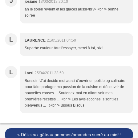
J
josiane
13/03/2012 20:10
ah le soleil revient et les glaces aussi<br /> <br /> bonne
soirée
L
LAURENCE
21/05/2011 04:50
Superbe couleur, faut l'essayer, merci à toi, biz!
L
Laeti
25/04/2011 23:59
Bonsoir ! J'ai décidé moi aussi d'ouvrir un petit blog culinaire
pour faire partager ma passion de la cuisine et découvrir de
nouvelles choses ... Soutenez-moi en allant voir mes
premières recettes ... !<br /> Les avis et conseils sont les
bienvenus ... =)<br /> Bisous Bisous
< Délicieux gâteau pommes/amandes sucré au miel!!